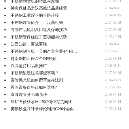
不锈钢制管机的特点与原理
2017-08-23
神奇保健品之汉高诚信品质经营
2016-01-11
不锈钢工业焊管的管路连接
2016-04-15
不锈钢焊管简介——汉高机械
2017-08-08
方管产品说明及用途及保养技巧
2017-07-20
不锈钢管件旋压工艺功能与优势
2015-10-15
知己知彼，百战百胜
2016-01-11
不锈钢制管机一天的产量主要4个问…
2017-07-01
越南钢协叫停27个钢铁项目
2015-11-14
汉高坚持用品质推广
2016-01-11
不锈钢酸洗注意哪些事项？
2017-06-06
圆管抛光机如何撰写生存法则
2016-03-05
焊管设备价格该如何选择?
2017-05-15
直缝焊管分为哪几种
2016-04-14
铁矿石价格承压 15家钢企存货同比…
2016-04-14
英钢铁业呼吁卡梅伦利用G20峰会向…
2015-11-14