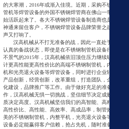
的大寒潮，
2016
年或渐入佳境。近期，采购不锈钢制
管机等焊管设备的外国不锈钢焊管商在佛山一带又开
始活跃起来了。各大不锈钢焊管设备制造商也是各显
神通来留住客户，不锈钢焊管设备品牌荣誉之战的枪
声又打响了。
汉高机械从不打无准备的战，因此一直处于高度
认真的备战状态，即使是在不锈钢制管机设备行业并
不景气的
2015
年，汉高机械依旧顶住压力继续研发设
计更高性能更高性价比的高端不锈钢制管机，内整平
机和光亮退火设备等焊管设备，同时进行企业转型，
产品创新，经营创新，改革重组，打造团队，企业文
化建设，品牌推广等工作。由于做好充足的准备工
作，汉高机械无惧一切挑战，坚信细节决定成败，品
质决定高度。汉高机械坚信我们的高智能、高精度、
高性价比、高性能、高效率、高成品率，制管效果完
美的不锈钢制管机，内整平机，光亮退火设备等焊管
设备必定能赢得客户信赖，抢占先机，随时准备打一