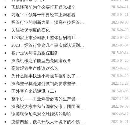
飞机降落前为什么要打开遮光板？
2016-04-21
习近平：领导干部要经常上网看看
2016-04-21
焊管行业的创新力量：汉高科技焊管…
2023-09-08
关注社保制度的变化
2016-04-20
1739家上市公司职工整体薪酬增12…
2016-04-20
2023，焊管行业这几个事实你认识到…
2023-03-04
客户走访与售后跟踪服务
2015-09-14
汉高机械之节能型光亮固溶设备
2016-04-20
高效焊管生产线该这么选
2023-02-23
为什么顺丰快递小哥被掌掴引发了…
2016-04-20
汉高整平机是如何做到高要求整平…
2022-12-29
国外客户来访通讯（二）
2015-08-05
整平机——工业焊管必需的生产设…
2022-12-08
汉高祝大家中秋节阖家安康，团团圆…
2022-09-09
论美联储加息对全球经济的影响
2022-06-17
疫情四起，俄乌开战大环境下的不锈…
2022-04-21