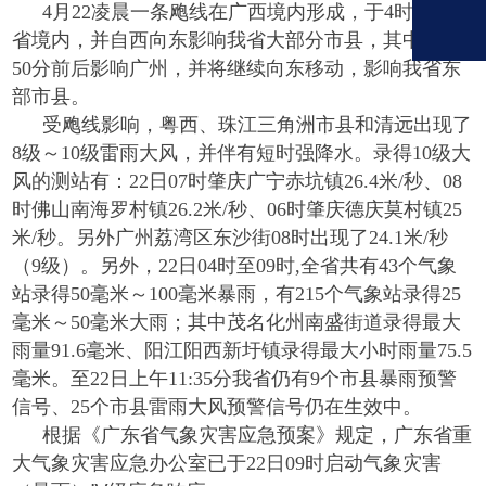
4
月
22
凌晨一条飑线在广西境内形成，于
4
时移入我
省境内，并自西向东影响我省大部分市县，其中于
6
时
50
分前后影响广州，并将继续向东移动，影响我省东
部市县。
受飑线影响，粤西、珠江三角洲市县和清远出现了
8
级～
10
级雷雨大风，并伴有短时强降水。录得
10
级大
风的测站有：
22
日
07
时肇庆广宁赤坑镇
26.4
米
/
秒、
08
时佛山南海罗村镇
26.2
米
/
秒、
06
时肇庆德庆莫村镇
25
米
/
秒。另外广州荔湾区东沙街
08
时出现了
24.1
米
/
秒
（
9
级）。另外，
22
日
04
时至
09
时
,
全省共有
43
个气象
站录得
50
毫米～
100
毫米暴雨，有
215
个气象站录得
25
毫米～
50
毫米大雨；其中茂名化州南盛街道录得最大
雨量
91.6
毫米、阳江阳西新圩镇录得最大小时雨量
75.5
毫米。至
22
日上午
11:35
分我省仍有
9
个市县暴雨预警
信号、
25
个市县雷雨大风预警信号仍在生效中。
根据《广东省气象灾害应急预案》规定，广东省重
大气象灾害应急办公室已于
22
日
09
时启动气象灾害