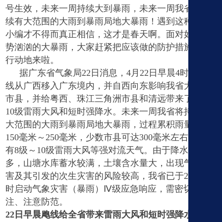
号生效，未来一周持续大到暴雨，未来一周我省将持
续有大范围的大雨到暴雨局地大暴雨！遇到这种天气
小编才不得而真正相信，这才是春天啊。面对如此来
势汹汹的大暴雨，大家赶紧把应该做的防护措施赶紧
行动地来啦。
据广东省气象局
22
日消息，
4
月
22
日早晨
4
时一条飑
线从广西移入广东境内，并自西向东影响我省大部分
市县，并给粤西、珠江三角洲市县和清远带来了
8
级～
10
级雷雨大风和短时强降水。未来一周我省将持续有
大范围的大雨到暴雨局地大暴雨，过程累积雨量可达
150
毫米～
250
毫米，少数市县可达
300
毫米左右，并伴
有
8
级～
10
级雷雨大风等强对流天气。由于降水异常偏
多，山塘水库蓄水较满，土壤含水量大，出现气象灾
害及其引发的次生灾害的风险较高，我省已于
22
日
09
时启动气象灾害（暴雨）Ⅳ级应急响应，需密切关
注、注意防范。
22
日早晨飑线给全省带来雷雨大风和短时强降水