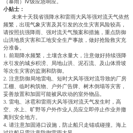
（暴雨）Ⅳ级应急响应。
小贴士：
未来十天我省强降水和雷雨大风等强对流天气依然
频繁，出现气象灾害及其引发的次生灾害风险较高，
请按照抗强降雨、强对流天气预案和措施，重点防御
山洪地质灾害和工地安全生产事故，做好抢险救灾充
分准备。
1.
前期降水频繁，土壤含水量大，注意做好持续强降
水引发的城乡积涝、局地山洪、泥石流、及山体滑坡
等次生灾害的监测和防御。
2.
注意防御局地雷电、短时大风等强对流导致的厂房
工棚、临时构筑物、户外广告牌、树木倒塌等灾害，
妥善放置和加固可能被风吹动的室外物品。
3.
雷电、冰雹和雷雨大风等强对流天气发生时，高
空、水上、旷野等户外作业人员应立即停止作业并撤
离到安全地方。
4.
请注意加固港口设施，防止船只走锚或碰撞。海上
过往船只需注意防御雷雨大风。