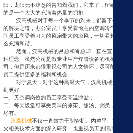
阳，太阳无不肆意的告知着我们，它来了，留给我们
的是一个大大的充满着热量的拥抱。
汉高机械对于每一个季节的到来，都留下他特有
的解决之道，办公室员工享受着惬意的空调冷气，车
间员工享受着习习的风扇带来的凉风，一切看起来那
么充满和谐。
然而，汉高机械的吕总和肖总却一直在宣导着一
种理念：虽然公司是做专业生产焊管设备的机械公
司，但是历来都很重视公司的人文情怀，尽可能的为
员工提供更多的福利和机会。
对于夏天，对于这种高温天气，汉高机械还能做
到更好：
一、
无空调岗位的员工享受高温津贴；
二、
每天饭堂可享受美味的凉茶、甜汤、粥类，应有
尽有。
汉高机械
不仅一直致力于制管机、内整平、智能退
火相关技术方面的深入研究，也重视员工的情感需求
-