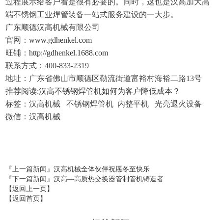
过程展示给客户看是很有必要
的。
同时，这也是汉高加大高
端不锈钢工业焊管装备一站式服务建设的一大步。
广东顺德汉高机械有限公司
官网：
www.gdhenkel.com
旺铺：
http://gdhenkel.1688.com
联系方式：
400
-
833
-
2319
地址：广东省佛山市顺德区勒流街道富裕村海裕二路
13
号
推荐阅读
:
汉高不锈钢焊管机如何为客户降低成本？
标签：汉高机械
不锈钢焊管机
内整平机
光亮退火设备
微信：汉高机械
『上一篇新闻』
汉高机械全体伙伴祝愿冬至快乐
『下一篇新闻』
汉高—高质热交换器管制管机铸造者
【返回上一页】
【返回首页】