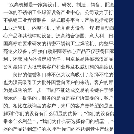
汉高机械
是一家集设计、研发、制造、销售、配套服务于
一体的不锈钢工业焊管设备产业中心。公司致力于打造高端
不锈钢工业焊管装备一站式服务平台，
产品包括精密不锈钢
工业焊管机
、
内整平机
，
光亮退火
设备，焊
接自动跟踪等核
心产品和其他辅助设备。汉高
结合德国、意大利、日本、韩
国高标准
要求研发的精密不锈钢工业焊管机、内整平机，光
亮退火设备，焊
接自动跟踪等核心产品不仅获得国家发明专
利，还获国内外肯定和信任，用卓越品质擦亮汉高品牌，为
公司赢得了大批忠实客户和业界及权威机构的高度认同。
良好的信誉和口碑不仅为汉高吸引了络绎不绝的询盘，
也为汉高吸引了大批外国意向客户的来访。客户的拜访被视
为是成功的第一步，
而能不能达成交易的关键在于我们线下
展示的，提供的，服务的是否是客户所需要的，客户所期待
的。相比在线询盘的客户，来厂的客户更希望的是直观的了
解到“你们的设备有什么明显的优势”，“你们的设备能为我们
带来什么利益
”，“我们为什么要选择你们的机器”，“你们机
器的产品达到怎样的水
平”“你们的不锈钢管生产线是否易于