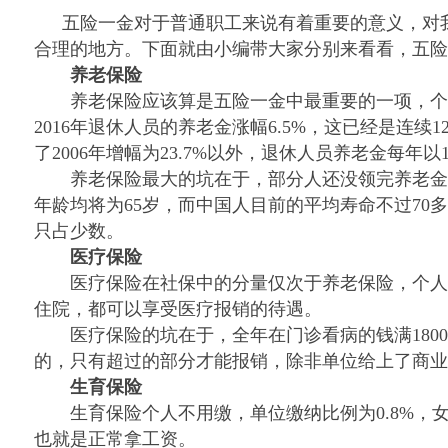
五险一金对于普通职工来说有着重要的意义，对
合理的地方。下面就由小编带大家分别来看看，五险
养老保险
养老保险应该算是五险一金中最重要的一项，个
2016
年退休人员的养老金涨幅
6.5%
，这已经是连续
1
了
2006
年增幅为
23.7%
以外，退休人员养老金每年以
养老保险最大的坑在于，部分人还没领完养老金账
年龄均将为
65
岁，而中国人目前的平均寿命不过
70
多
只占少数。
医疗保险
医疗保险在社保中的分量仅次于养老保险，个人
住院，都可以享受医疗报销的待遇。
医疗保险的坑在于，全年在门诊看病的钱满
1800
的，只有超过的部分才能报销，除非单位给上了商业
生育保险
生育保险个人不用缴，单位缴纳比例为
0.8%
，
也就是正常拿工资。