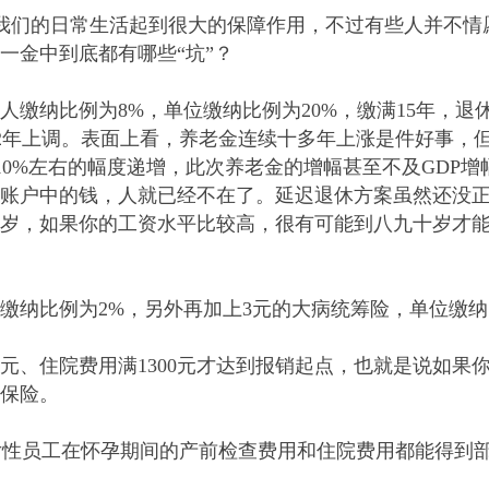
我们的日常生活起到很大的保障作用，不过有些人并不情
一金中到底都有哪些“坑”？
人缴纳比例为
8%
，单位缴纳比例为
20%
，缴满
15
年，退
2
年上调。表面上看，养老金连续十多年上涨是件好事，
10%
左右的幅度递增，此次养老金的增幅甚至不及
GDP
增
户中的钱，人就已经不在了。延迟退休方案虽然还没正
岁，如果你的工资水平比较高，很有可能到八九十岁才
缴纳比例为
2%
，另外再加上
3
元的大病统筹险，单位缴纳
元、住院费用满
1300
元才达到报销起点，也就是说如果
保险。
女性员工在怀孕期间的产前检查费用和住院费用都能得到