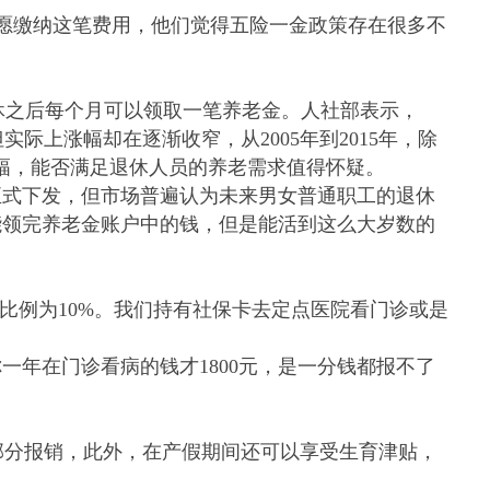
愿缴纳这笔费用，他们觉得五险一金政策存在很多不
休之后每个月可以领取一笔养老金。人社部表示，
但实际上涨幅却在逐渐收窄，从
2005
年到
2015
年，除
幅，能否满足退休人员的养老需求值得怀疑。
式下发，但市场普遍认为未来男女普通职工的退休
能领完养老金账户中的钱，但是能活到这么大岁数的
比例为
10%
。我们持有社保卡去定点医院看门诊或是
你一年在门诊看病的钱才
1800
元，是一分钱都报不了
部分报销，此外，在产假期间还可以享受生育津贴，