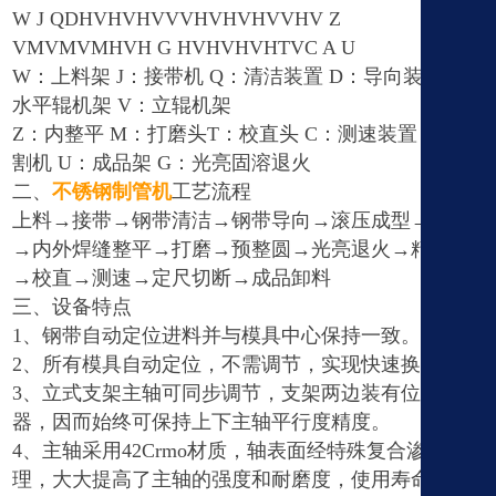
W J QDHVHVHVVVHVHVHVVHV Z
VMVMVMHVH G HVHVHVHTVC A U
W：上料架 J：接带机 Q：清洁装置 D：导向装置 H：
水平辊机架 V：立辊机架
Z：内整平 M：打磨头T：校直头 C：测速装置 A：切
割机 U：成品架 G：光亮固溶退火
二、
不锈钢制管机
工艺流程
上料→接带→钢带清洁→钢带导向→滚压成型→焊接
→内外焊缝整平→打磨→预整圆→光亮退火→精整圆
→校直→测速→定尺切断→成品卸料
三、设备特点
1、钢带自动定位进料并与模具中心保持一致。
2、所有模具自动定位，不需调节，实现快速换模具。
3、立式支架主轴可同步调节，支架两边装有位置显示
器，因而始终可保持上下主轴平行度精度。
4、主轴采用42Crmo材质，轴表面经特殊复合渗处
理，大大提高了主轴的强度和耐磨度，使用寿命可延